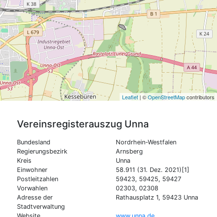
Leaflet
| ©
OpenStreetMap
contributors
Vereinsregisterauszug
Unna
Bundesland
Nordrhein-Westfalen
Regierungsbezirk
Arnsberg
Kreis
Unna
Einwohner
58.911 (31. Dez. 2021)[1]
Postleitzahlen
59423, 59425, 59427
Vorwahlen
02303, 02308
Adresse der
Rathausplatz 1, 59423 Unna
Stadtverwaltung
Website
www.unna.de