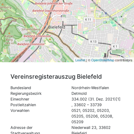
Leaflet
| ©
OpenStreetMap
contributors
Vereinsregisterauszug
Bielefeld
Bundesland
Nordrhein-Westfalen
Regierungsbezirk
Detmold
Einwohner
334.002 (31. Dez. 2021)[1]
Postleitzahlen
, 33602 – 33739
Vorwahlen
0521, 05202, 05203,
05205, 05206, 05208,
05209
Adresse der
Niederwall 23, 33602
Stadtverwaltung
Bielefeld