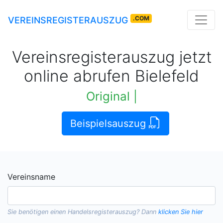
.COM
VEREINSREGISTERAUSZUG
Vereinsregisterauszug jetzt
online abrufen Bielefeld
Original rechtskräftige A
|
Beispielsauszug
Vereinsname
Sie benötigen einen
Handelsregisterauszug
? Dann
klicken Sie hier