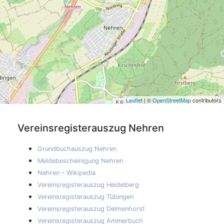
Leaflet
| ©
OpenStreetMap
contributors
Vereinsregisterauszug
Nehren
Grundbuchauszug Nehren
Meldebescheinigung Nehren
Nehren – Wikipedia
Vereinsregisterauszug Heidelberg
Vereinsregisterauszug Tübingen
Vereinsregisterauszug Delmenhorst
Vereinsregisterauszug Ammerbuch