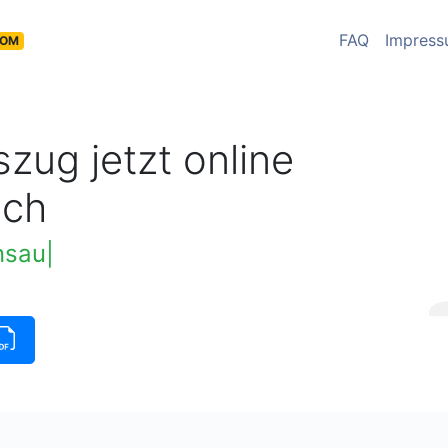
FAQ
Impres
COM
zug jetzt online
uch
insauszug verfügbar
|