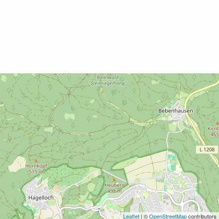
Leaflet
| ©
OpenStreetMap
contributors