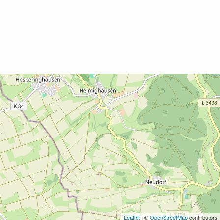
Leaflet
| ©
OpenStreetMap
contributors