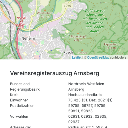
Leaflet
| ©
OpenStreetMap
contributors
Vereinsregisterauszug
Arnsberg
Bundesland
Nordrhein-Westfalen
Regierungsbezirk
Arnsberg
Kreis
Hochsauerlandkreis
Einwohner
73.423 (31. Dez. 2021)[1]
Postleitzahlen
59755, 59757, 59759,
59821, 59823
Vorwahlen
02931, 02932, 02935,
02937
Adresse der
Rathausplatz 1, 59759