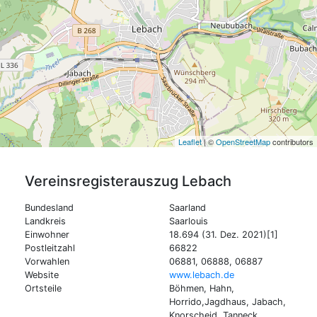
Leaflet
| ©
OpenStreetMap
contributors
Vereinsregisterauszug
Lebach
Bundesland
Saarland
Landkreis
Saarlouis
Einwohner
18.694 (31. Dez. 2021)[1]
Postleitzahl
66822
Vorwahlen
06881, 06888, 06887
Website
www.lebach.de
Ortsteile
Böhmen, Hahn,
Horrido,Jagdhaus, Jabach,
Knorscheid, Tanneck,