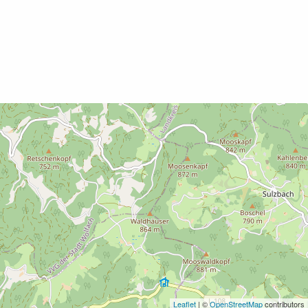
Leaflet
| ©
OpenStreetMap
contributors