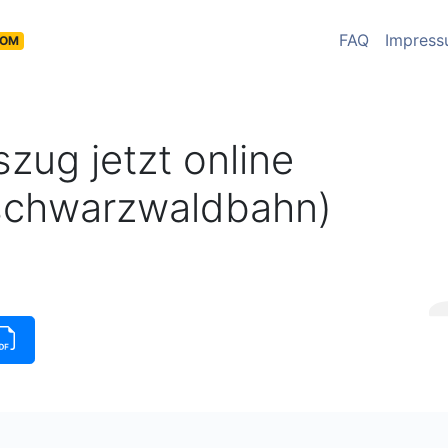
FAQ
Impres
COM
zug jetzt online
(schwarzwaldbahn)
insauszug verfügbar
|