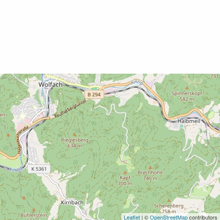
Leaflet
| ©
OpenStreetMap
contributors