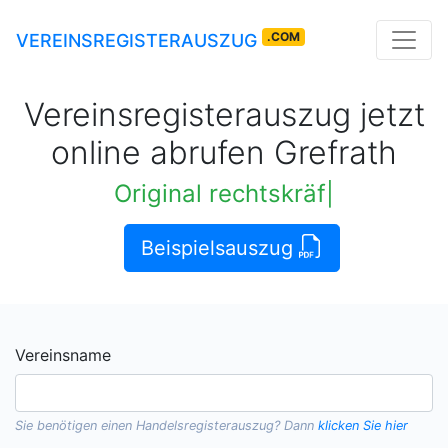
.COM
VEREINSREGISTERAUSZUG
Vereinsregisterauszug jetzt
online abrufen Grefrath
Original rechtskräftige Auszüge
|
Beispielsauszug
Vereinsname
Sie benötigen einen
Handelsregisterauszug
? Dann
klicken Sie hier