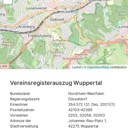
Leaflet
| ©
OpenStreetMap
contributors
Vereinsregisterauszug
Wuppertal
Bundesland
Nordrhein-Westfalen
Regierungsbezirk
Düsseldorf
Einwohner
354.572 (31. Dez. 2021)[1]
Postleitzahlen
42103–42399
Vorwahlen
0202, 02058, 02053
Adresse der
Johannes-Rau-Platz 1,
Stadtverwaltung
42275 Wuppertal