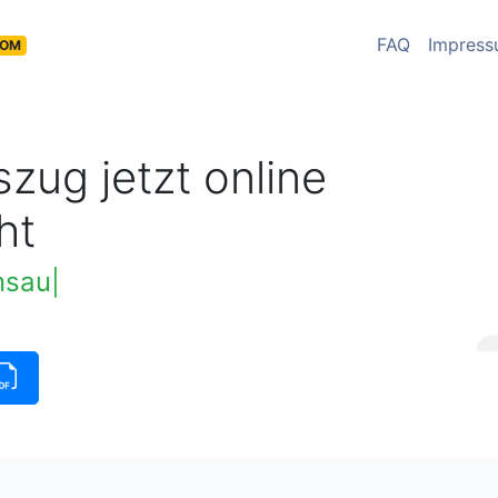
FAQ
Impres
COM
zug jetzt online
ht
insauszug verfügbar
|