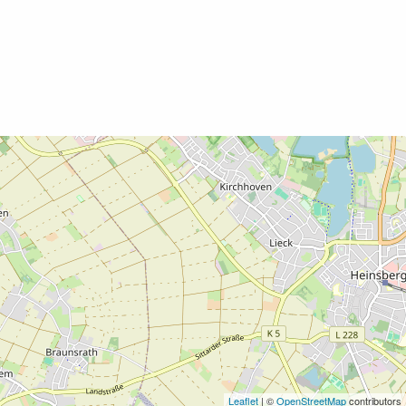
Leaflet
| ©
OpenStreetMap
contributors