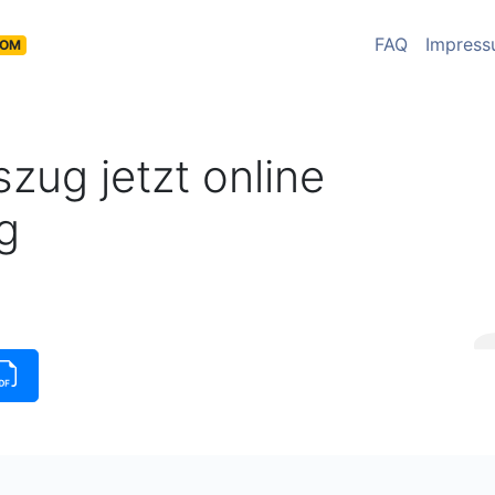
FAQ
Impres
COM
zug jetzt online
g
üge
|