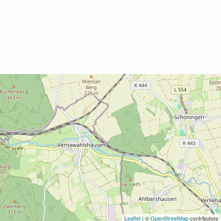
Leaflet
| ©
OpenStreetMap
contributors