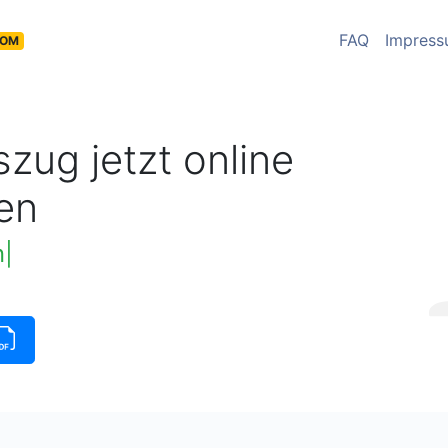
FAQ
Impres
COM
zug jetzt online
en
insauszug verfügbar
|