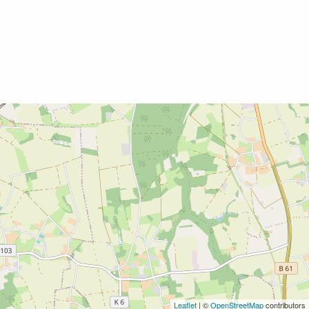
Leaflet
| ©
OpenStreetMap
contributors