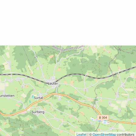
Leaflet
| ©
OpenStreetMap
contributors