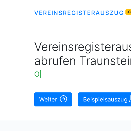
VEREINSREGISTERAUSZUG
.
Vereinsregisteraus
abrufen Traunstei
Original rechtskräftige A
|
Weiter
Beispielsauszug