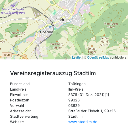
Leaflet
| ©
OpenStreetMap
contributors
Vereinsregisterauszug
Stadtilm
Bundesland
Thüringen
Landkreis
Ilm-Kreis
Einwohner
8376 (31. Dez. 2021)[1]
Postleitzahl
99326
Vorwahl
03629
Adresse der
Straße der Einheit 1, 99326
Stadtverwaltung
Stadtilm
Website
www.stadtilm.de