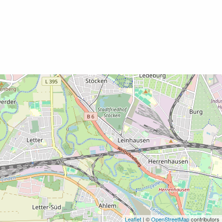
Leaflet
| ©
OpenStreetMap
contributors