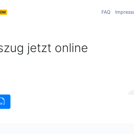
FAQ
Impres
COM
zug jetzt online
üge
|