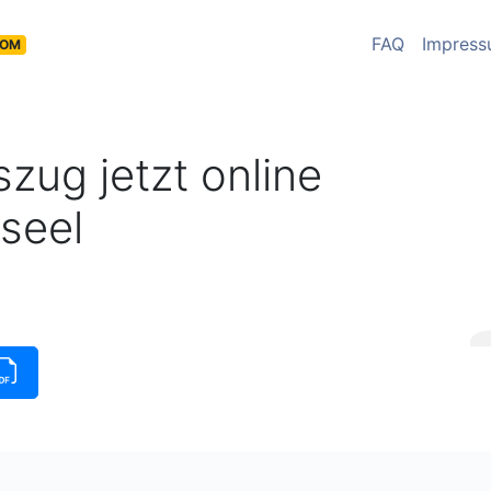
FAQ
Impres
COM
zug jetzt online
seel
insauszug verfügbar
|