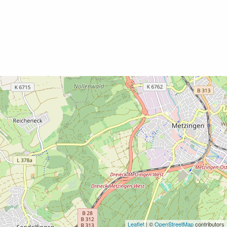
Leaflet
| ©
OpenStreetMap
contributors