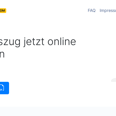
FAQ
Impres
COM
zug jetzt online
n
insauszug verfügbar
|