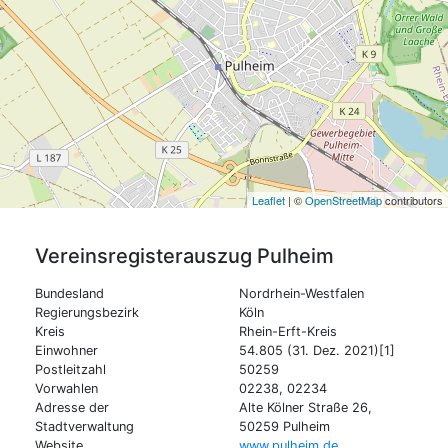
Leaflet
| ©
OpenStreetMap
contributors
Vereinsregisterauszug
Pulheim
Bundesland
Nordrhein-Westfalen
Regierungsbezirk
Köln
Kreis
Rhein-Erft-Kreis
Einwohner
54.805 (31. Dez. 2021)[1]
Postleitzahl
50259
Vorwahlen
02238, 02234
Adresse der
Alte Kölner Straße 26,
Stadtverwaltung
50259 Pulheim
Website
www.pulheim.de