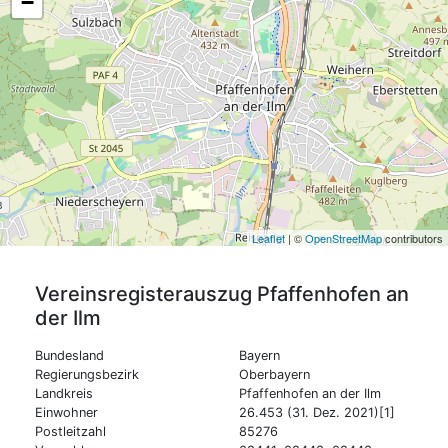
−
Leaflet
| ©
OpenStreetMap
contributors
Vereinsregisterauszug
Pfaffenhofen an
der Ilm
Bundesland
Bayern
Regierungsbezirk
Oberbayern
Landkreis
Pfaffenhofen an der Ilm
Einwohner
26.453 (31. Dez. 2021)[1]
Postleitzahl
85276