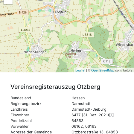
Leaflet
| ©
OpenStreetMap
contributors
Vereinsregisterauszug
Otzberg
Bundesland
Hessen
Regierungsbezirk
Darmstadt
Landkreis
Darmstadt-Dieburg
Einwohner
6477 (31. Dez. 2021)[1]
Postleitzahl
64853
Vorwahlen
06162, 06163
Adresse der Gemeinde
Otzbergstraße 13, 64853