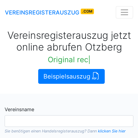
.COM
VEREINSREGISTERAUSZUG
Vereinsregisterauszug jetzt
online abrufen Otzberg
Original rechtskräftige Ausz
|
Beispielsauszug
Vereinsname
Sie benötigen einen
Handelsregisterauszug
? Dann
klicken Sie hier