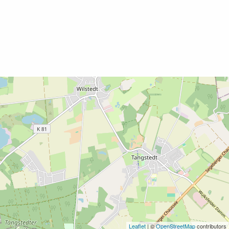
Leaflet
| ©
OpenStreetMap
contributors