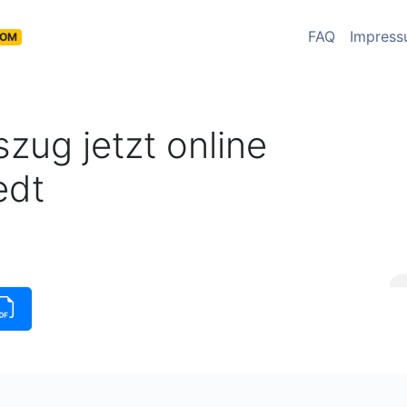
FAQ
Impres
COM
zug jetzt online
edt
üge
|