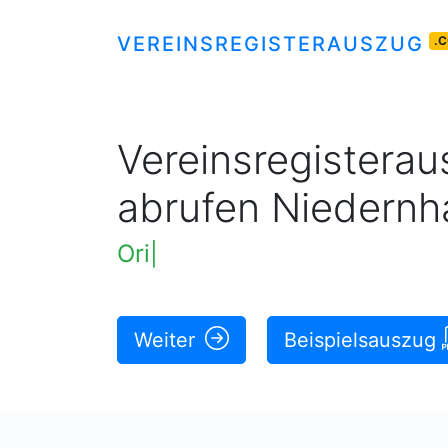
VEREINSREGISTERAUSZUG
.
Vereinsregisteraus
abrufen Niedern
Original rechtskräftige Au
|
Weiter
Beispielsauszug