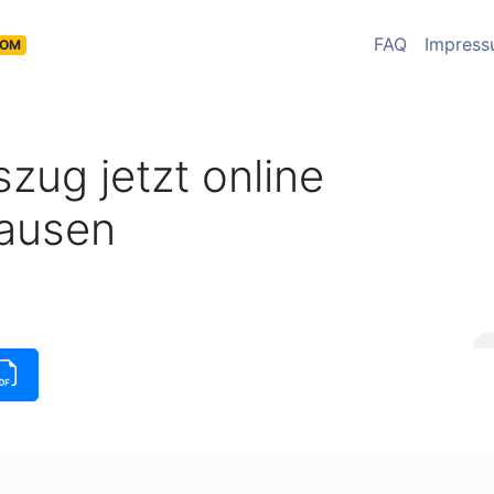
FAQ
Impres
COM
zug jetzt online
hausen