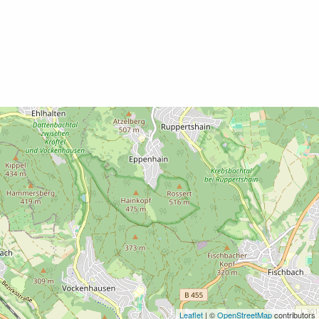
Leaflet
| ©
OpenStreetMap
contributors