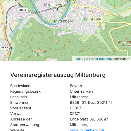
Leaflet
| ©
OpenStreetMap
contributors
Vereinsregisterauszug
Miltenberg
Bundesland
Bayern
Regierungsbezirk
Unterfranken
Landkreis
Miltenberg
Einwohner
9359 (31. Dez. 2021)[1]
Postleitzahl
63897
Vorwahl
09371
Adresse der
Engelplatz 69, 63897
Stadtverwaltung
Miltenberg
Website
www.miltenberg.de