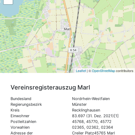
Leaflet
| ©
OpenStreetMap
contributors
Vereinsregisterauszug
Marl
Bundesland
Nordrhein-Westfalen
Regierungsbezirk
Münster
Kreis
Recklinghausen
Einwohner
83.697 (31. Dez. 2021)[1]
Postleitzahlen
45768, 45770, 45772
Vorwahlen
02365, 02362, 02364
Adresse der
Creiler Platz45765 Marl