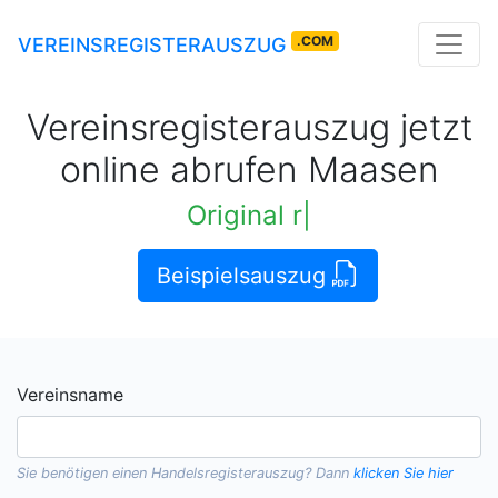
.COM
VEREINSREGISTERAUSZUG
Vereinsregisterauszug jetzt
online abrufen Maasen
Original rechtskräftige A
|
Beispielsauszug
Vereinsname
Sie benötigen einen
Handelsregisterauszug
? Dann
klicken Sie hier