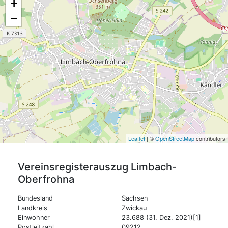
+
−
Leaflet
| ©
OpenStreetMap
contributors
Vereinsregisterauszug
Limbach-
Oberfrohna
Bundesland
Sachsen
Landkreis
Zwickau
Einwohner
23.688 (31. Dez. 2021)[1]
Postleitzahl
09212