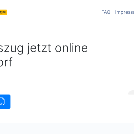
FAQ
Impres
COM
zug jetzt online
orf
üge
|