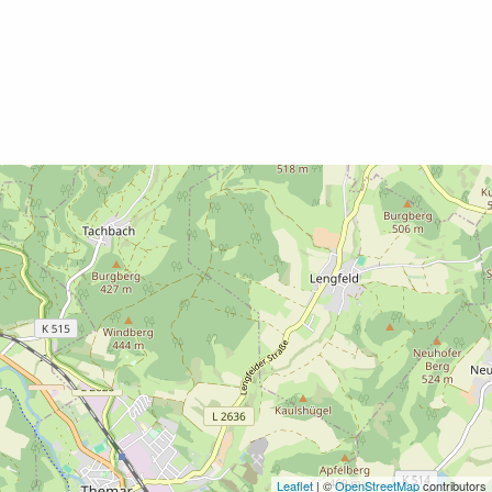
Leaflet
| ©
OpenStreetMap
contributors