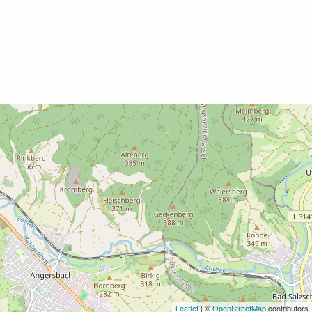
Leaflet
| ©
OpenStreetMap
contributors