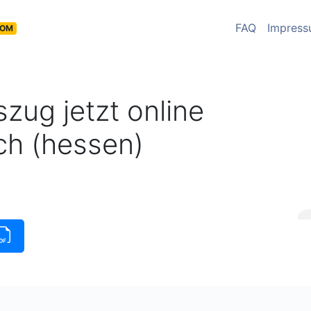
FAQ
Impres
COM
zug jetzt online
ch (hessen)
üge
|