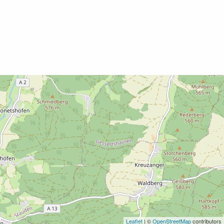
Leaflet
| ©
OpenStreetMap
contributors