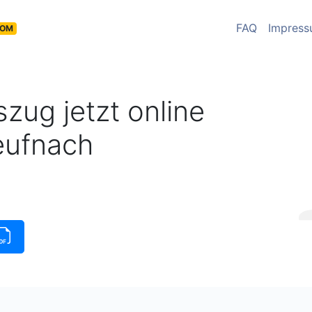
FAQ
Impres
COM
zug jetzt online
eufnach
üge
|