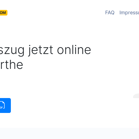
FAQ
Impres
COM
zug jetzt online
rthe
insauszug verfügbar
|