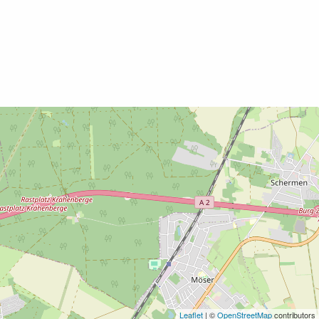
Leaflet
| ©
OpenStreetMap
contributors