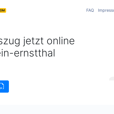
FAQ
Impres
COM
zug jetzt online
in-ernstthal
üg
|