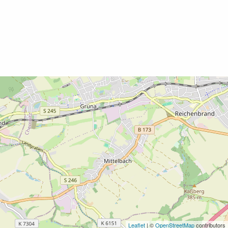
Leaflet
| ©
OpenStreetMap
contributors