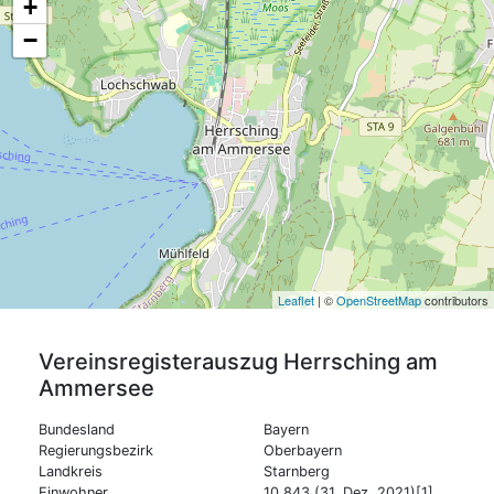
+
−
Leaflet
| ©
OpenStreetMap
contributors
Vereinsregisterauszug
Herrsching am
Ammersee
Bundesland
Bayern
Regierungsbezirk
Oberbayern
Landkreis
Starnberg
Einwohner
10.843 (31. Dez. 2021)[1]