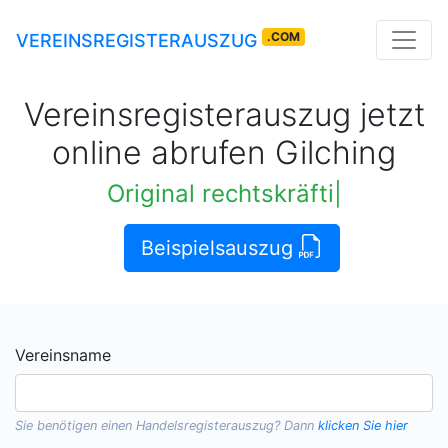
.COM
VEREINSREGISTERAUSZUG
Vereinsregisterauszug jetzt
online abrufen Gilching
Original rechtskräftige Auszüge
|
Beispielsauszug
Vereinsname
Sie benötigen einen
Handelsregisterauszug
? Dann
klicken Sie hier