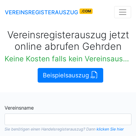
.COM
VEREINSREGISTERAUSZUG
Vereinsregisterauszug jetzt
online abrufen Gehrden
Orig
|
Beispielsauszug
Vereinsname
Sie benötigen einen
Handelsregisterauszug
? Dann
klicken Sie hier