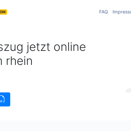
FAQ
Impres
COM
zug jetzt online
m rhein
insauszug verfügbar
|