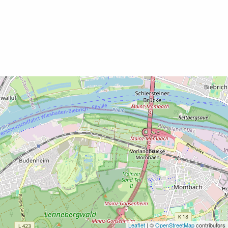
Leaflet
| ©
OpenStreetMap
contributors