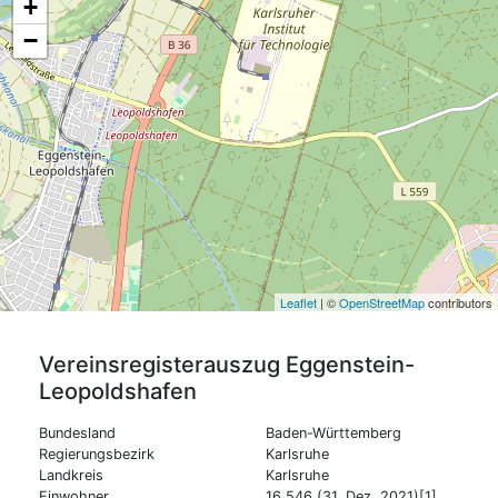
+
−
Leaflet
| ©
OpenStreetMap
contributors
Vereinsregisterauszug
Eggenstein-
Leopoldshafen
Bundesland
Baden-Württemberg
Regierungsbezirk
Karlsruhe
Landkreis
Karlsruhe
Einwohner
16.546 (31. Dez. 2021)[1]