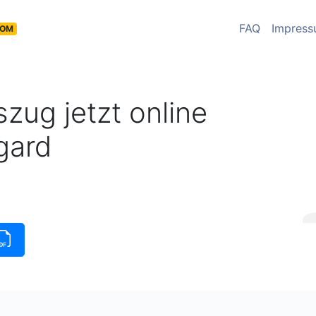
FAQ
Impres
COM
zug jetzt online
gard