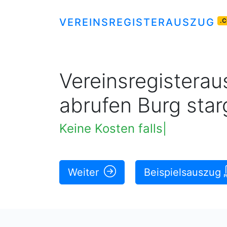
VEREINSREGISTERAUSZUG
.
Vereinsregisteraus
abrufen Burg star
Original rechtskräftige Au
|
Weiter
Beispielsauszug