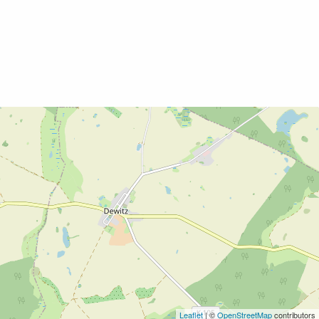
Leaflet
| ©
OpenStreetMap
contributors