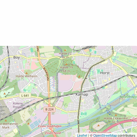
Leaflet
| ©
OpenStreetMap
contributors