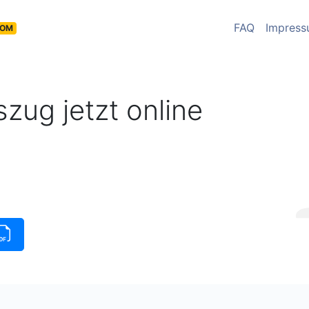
FAQ
Impres
COM
zug jetzt online
insauszug verfügbar
|