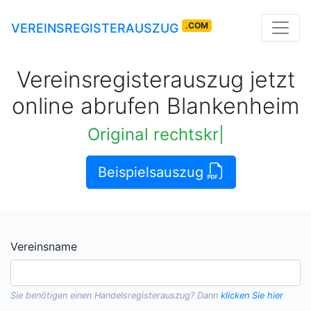
.COM
VEREINSREGISTERAUSZUG
Vereinsregisterauszug jetzt
online abrufen Blankenheim
Original rechtskräftige Auszüge
|
Beispielsauszug
Vereinsname
Sie benötigen einen
Handelsregisterauszug
? Dann
klicken Sie hier