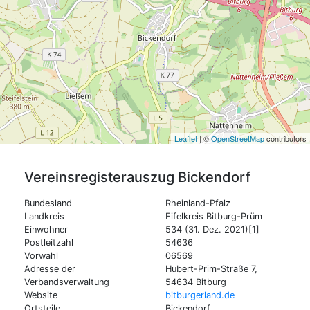
Leaflet
| ©
OpenStreetMap
contributors
Vereinsregisterauszug
Bickendorf
Bundesland
Rheinland-Pfalz
Landkreis
Eifelkreis Bitburg-Prüm
Einwohner
534 (31. Dez. 2021)[1]
Postleitzahl
54636
Vorwahl
06569
Adresse der
Hubert-Prim-Straße 7,
Verbandsverwaltung
54634 Bitburg
Website
bitburgerland.de
Ortsteile
Bickendorf