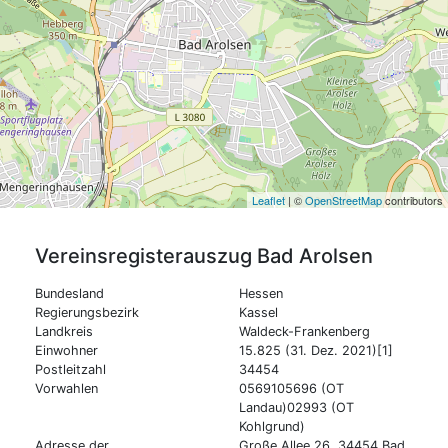
Leaflet
| ©
OpenStreetMap
contributors
Vereinsregisterauszug
Bad Arolsen
Bundesland
Hessen
Regierungsbezirk
Kassel
Landkreis
Waldeck-Frankenberg
Einwohner
15.825 (31. Dez. 2021)[1]
Postleitzahl
34454
Vorwahlen
0569105696 (OT
Landau)02993 (OT
Kohlgrund)
Adresse der
Große Allee 26, 34454 Bad