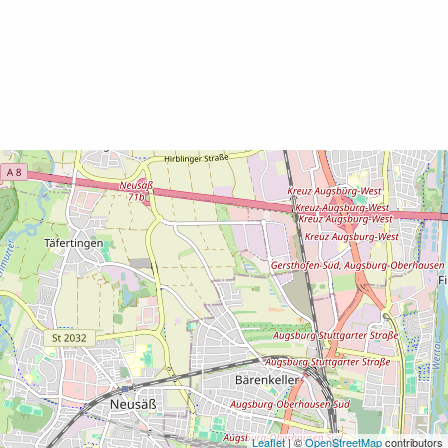
Leaflet
| ©
OpenStreetMap
contributors