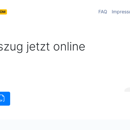
FAQ
Impres
COM
zug jetzt online
insauszug verfügbar
|