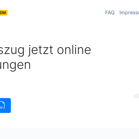
FAQ
Impres
COM
zug jetzt online
ungen
insauszug verfüg
|